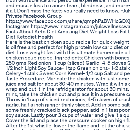
and muscle loss to cancer fears, blindness, and mor
it all. Don’t miss the facts you really need to know. ~Ju
Private Facebook Group -
https://www.facebook.com/share/qmphPaBWHcGDXj
Instagram https://www.instagram.com/julswellnesswa
Facts About Keto Diet Amazing Diet Weight Loss Fat 
Diet Ketodiet Health
Here is the best chicken soup recipe for quick weight l
is oil free and perfect for high protein low carb diet o
diet. Lose weight fast with this ultimate homemade oil
chicken soup recipe. Ingredients: Chicken with bones
250 gms Red onion- 1 cup (sliced) Garlic- 4-5 cloves 
1/2 inch Light Soy Sauce- 1 tsp Green onions- 1-2 stal
Celery- 1 stalk Sweet Corn Kernel- 1/2 cup Salt and p
Taste Procedure: Marinate the chicken with just som
juice and salt for about 30-40 minutes. Wrap it with a 
wrap and put it in the refridgerator for about 30 mins.
mins, take the chicken out and place it in a pressure c
Throw in 1 cup of sliced red onions, 4-5 cloves of cru
garlic, half a inch ginger thinly sliced. Add in some sal
some freshly cracked black pepper, add in 1 teaspoon 
soy sauce. Lastly pour 3 cups of water and give it a qui
Cover the lid and place the pressure cooker on high f
After the 1st whistle, lower the flame and let the chic