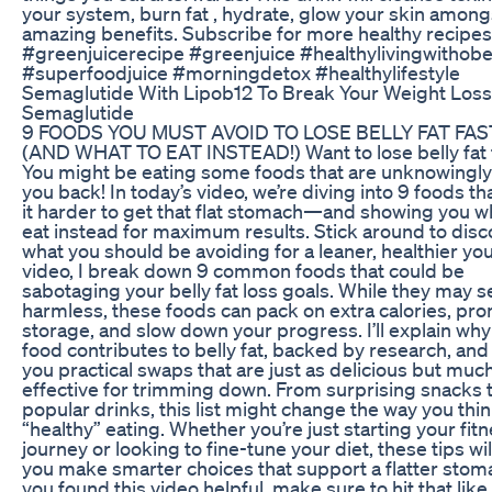
your system, burn fat , hydrate, glow your skin among
amazing benefits. Subscribe for more healthy recipes
#greenjuicerecipe #greenjuice #healthylivingwithobe
#superfoodjuice #morningdetox #healthylifestyle
Semaglutide With Lipob12 To Break Your Weight Loss 
Semaglutide
9 FOODS YOU MUST AVOID TO LOSE BELLY FAT FAS
(AND WHAT TO EAT INSTEAD!) Want to lose belly fat 
You might be eating some foods that are unknowingly
you back! In today’s video, we’re diving into 9 foods t
it harder to get that flat stomach—and showing you w
eat instead for maximum results. Stick around to disc
what you should be avoiding for a leaner, healthier you!
video, I break down 9 common foods that could be
sabotaging your belly fat loss goals. While they may 
harmless, these foods can pack on extra calories, pro
storage, and slow down your progress. I’ll explain wh
food contributes to belly fat, backed by research, and
you practical swaps that are just as delicious but mu
effective for trimming down. From surprising snacks 
popular drinks, this list might change the way you thi
“healthy” eating. Whether you’re just starting your fit
journey or looking to fine-tune your diet, these tips wil
you make smarter choices that support a flatter stoma
you found this video helpful, make sure to hit that like