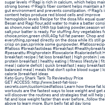
sugar levels 🌱Ragi is rich in calcium, which helps mai
strong bones 🌱Ragi’s fiber content helps maintain a 
gut environment and prevents constipation. 🌱Ragi’s 
content helps produce red blood cells and improve
hemoglobin levels Recipe for the dosa Mix equal quant
Besan and Ragi flour,add water to make a batter cons
as shown,now add 1/4th tsp baking powder,season wi
salt,your batter is ready. For stuffing Any vegetables f
choice,onion,green chilli,40g full fat paneer. Chop and
everything,spread directly on the dosa while it’s still g
crisp on pan,sprinkle some gunpowder. #fatlossreci
#fatloss #breakfastideas #breakfast #healthybreakf
#pesarattu #highprotein #lowcalorie #caloriedeficit 
breakfast recipe | fat loss breakfast | high protein | v
protein breakfast | healthy eating | fitness lifestyle | fi
meal | calorie deficit | quick breakfast | easy breakfast
balanced meal | meals that don’t spike blood sugar | 
calorie |breakfast ideas
Keto Guru Shark Tank To Reviewbuy Price
GET ACCESS: http://www.best-fat-loss-
secrets.com/customizedfatloss Learn how these fat l
workouts are the fastest ways to lose weight and get 
will discover the routines and strategies that will help
fat and lose weight faster than ever before...follow the
above to learn more. Burn belly fat all day long