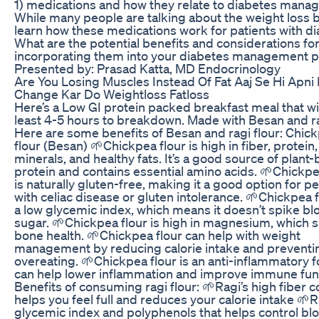
1) medications and how they relate to diabetes mana
While many people are talking about the weight loss b
learn how these medications work for patients with di
What are the potential benefits and considerations fo
incorporating them into your diabetes management p
Presented by: Prasad Katta, MD Endocrinology
Are You Losing Muscles Instead Of Fat Aaj Se Hi Apni 
Change Kar Do Weightloss Fatloss
Here’s a Low GI protein packed breakfast meal that wil
least 4-5 hours to breakdown. Made with Besan and rag
Here are some benefits of Besan and ragi flour: Chic
flour (Besan) 🌱Chickpea flour is high in fiber, protein,
minerals, and healthy fats. It’s a good source of plant
protein and contains essential amino acids. 🌱Chickpe
is naturally gluten-free, making it a good option for p
with celiac disease or gluten intolerance. 🌱Chickpea 
a low glycemic index, which means it doesn’t spike bl
sugar. 🌱Chickpea flour is high in magnesium, which 
bone health. 🌱Chickpea flour can help with weight
management by reducing calorie intake and preventi
overeating. 🌱Chickpea flour is an anti-inflammatory f
can help lower inflammation and improve immune fun
Benefits of consuming ragi flour: 🌱Ragi’s high fiber 
helps you feel full and reduces your calorie intake 🌱R
glycemic index and polyphenols that helps control bl