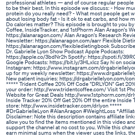
professional athletes — and of course regular people 
to be their best. In this episode we discuss: - How mu
protein do you really need? - What most people get 
about losing body fat - Is it ok to eat carbs, and how 
Do calories matter? This episode is brought to you by
Coffee, InsideTracker, and 1stPhorm Alan Aragon's We
https://alanaragon.com/ Alan Aragon's Research Rev
Newsletter: https://alanaragon.com/aarr Flexible Diet
https://alanaragon.com/flexibledietingbook Subscribe
Dr. Gabrielle Lyon Show Podcast Apple Podcasts:
https://apple.co/3bdNr2h Spotify: https://spoti.fi/39
Google Podcasts: https://bit.ly/3HLxlcz Say hi on socia
Instagram: https://www.instagram.com/drgabriellelyo
up for my weekly newsletter: https://www.drgabrielle
New patient inquiries: https://drgabriellelyon.com/con
***** Trident Coffee 20% Off Code "DRLYON" Get 20%
your order: http://www.tridentcoffee.com/ Visit 1st P
Website for Great Deals http://www.1stphorm.com/dr
Inside Tracker 20% Off Get 20% Off the entire Inside 
store: http://www.insidetracker.com/drlyon *****
#DrGabrielleLyon #AlanAragon #WeightLoss *Affiliat
Disclaimer: Note this description contains affiliate link
allow you to find the items mentioned in this video an
support the channel at no cost to you. While this cha
earn minimal sums when the viewer uses the links, th