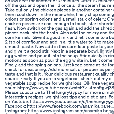
on low heat for another 8-10 minutes. After 10 minutes
off the gas and open the lid once all the steam has re
Take out only the chicken pieces in another container 
them cool down. In the meanwhile, finely chop some 
onions or spring onions and a small stalk of celery. On
chicken pieces are cool enough to touch, start shredd
flesh, Now switch on the gas again and add the shre
pieces back into the broth. Also add the celery and t
corn kernels. Give it a good mix and let it come to a bo
2 tsp of cornflour and add in a little water to it to make
smooth paste. Now add in this cornflour paste to your
and give it a good stir. Next in a separate bowl, lightly
egg whites and pour it into the soup. Stir quickly in cir
motions as soon as pour the egg white in. Let it come t
Finaly, add the sping onions. Just keep some aside for
check for seasoning. Add more salt or pepper as per
taste and that is it . Your delicious restaurant quality 
soup is ready. If you are a vegetarian, check out my oil
vegetable soup recipe for weight loss. Oil- free veget
soup: https://www.youtube.com/watch?v=4mo9gwj3
Please subscribe to TheHungryGypsy for more simpl
interesting recipes, weight loss tips and diet plans. F
on Youtube: https://www.youtube.com/c/thehungrygy..
Facebook: https://www.facebook.com/anamika.bane...
Instagram: https://www.instagram.com/anamika.bnrg