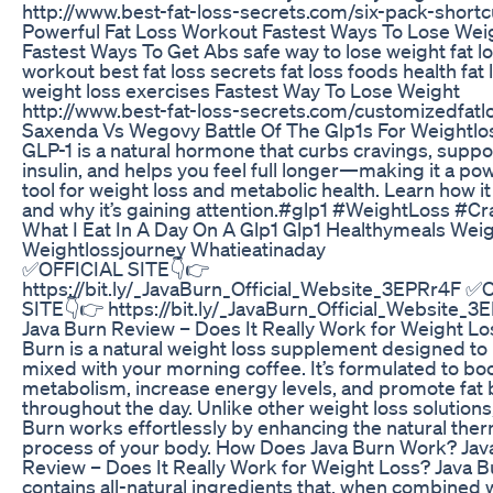
http://www.best-fat-loss-secrets.com/six-pack-shortc
Powerful Fat Loss Workout Fastest Ways To Lose Wei
Fastest Ways To Get Abs safe way to lose weight fat l
workout best fat loss secrets fat loss foods health fat 
weight loss exercises Fastest Way To Lose Weight
http://www.best-fat-loss-secrets.com/customizedfatl
Saxenda Vs Wegovy Battle Of The Glp1s For Weightlo
GLP-1 is a natural hormone that curbs cravings, suppo
insulin, and helps you feel full longer—making it a po
tool for weight loss and metabolic health. Learn how i
and why it’s gaining attention.#glp1 #WeightLoss #Cr
What I Eat In A Day On A Glp1 Glp1 Healthymeals Wei
Weightlossjourney Whatieatinaday
✅OFFICIAL SITE👇👉
https://bit.ly/_JavaBurn_Official_Website_3EPRr4F ✅
SITE👇👉 https://bit.ly/_JavaBurn_Official_Website_3
Java Burn Review – Does It Really Work for Weight Lo
Burn is a natural weight loss supplement designed to
mixed with your morning coffee. It’s formulated to bo
metabolism, increase energy levels, and promote fat
throughout the day. Unlike other weight loss solutions
Burn works effortlessly by enhancing the natural the
process of your body. How Does Java Burn Work? Jav
Review – Does It Really Work for Weight Loss? Java B
contains all-natural ingredients that, when combined 