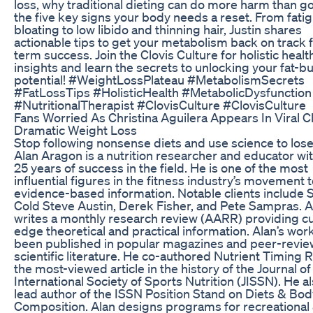
loss, why traditional dieting can do more harm than g
the five key signs your body needs a reset. From fati
bloating to low libido and thinning hair, Justin shares
actionable tips to get your metabolism back on track f
term success. Join the Clovis Culture for holistic healt
insights and learn the secrets to unlocking your fat-b
potential! #WeightLossPlateau #MetabolismSecrets
#FatLossTips #HolisticHealth #MetabolicDysfunction
#NutritionalTherapist #ClovisCulture #ClovisCulture
Fans Worried As Christina Aguilera Appears In Viral C
Dramatic Weight Loss
Stop following nonsense diets and use science to lose
Alan Aragon is a nutrition researcher and educator wi
25 years of success in the field. He is one of the most
influential figures in the fitness industry’s movement
evidence-based information. Notable clients include 
Cold Steve Austin, Derek Fisher, and Pete Sampras. A
writes a monthly research review (AARR) providing cu
edge theoretical and practical information. Alan’s wor
been published in popular magazines and peer-revi
scientific literature. He co-authored Nutrient Timing R
the most-viewed article in the history of the Journal of
International Society of Sports Nutrition (JISSN). He al
lead author of the ISSN Position Stand on Diets & Bod
Composition. Alan designs programs for recreational