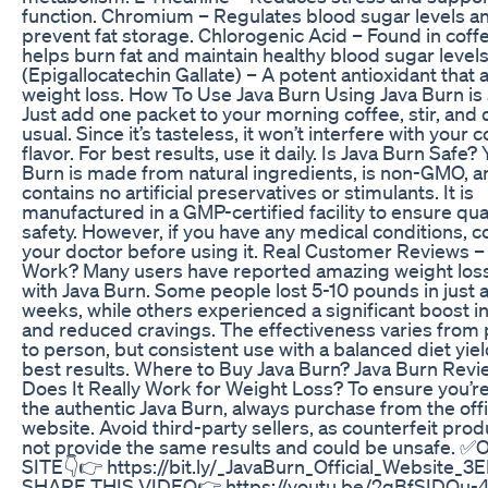
function. Chromium – Regulates blood sugar levels a
prevent fat storage. Chlorogenic Acid – Found in coffee
helps burn fat and maintain healthy blood sugar leve
(Epigallocatechin Gallate) – A potent antioxidant that a
weight loss. How To Use Java Burn Using Java Burn is
Just add one packet to your morning coffee, stir, and 
usual. Since it’s tasteless, it won’t interfere with your c
flavor. For best results, use it daily. Is Java Burn Safe? 
Burn is made from natural ingredients, is non-GMO, a
contains no artificial preservatives or stimulants. It is
manufactured in a GMP-certified facility to ensure qua
safety. However, if you have any medical conditions, c
your doctor before using it. Real Customer Reviews –
Work? Many users have reported amazing weight loss
with Java Burn. Some people lost 5-10 pounds in just 
weeks, while others experienced a significant boost i
and reduced cravings. The effectiveness varies from
to person, but consistent use with a balanced diet yie
best results. Where to Buy Java Burn? Java Burn Revi
Does It Really Work for Weight Loss? To ensure you’re
the authentic Java Burn, always purchase from the offi
website. Avoid third-party sellers, as counterfeit pro
not provide the same results and could be unsafe. ✅
SITE👇👉 https://bit.ly/_JavaBurn_Official_Website_3
SHARE THIS VIDEO👉 https://youtu.be/2gBfSIDOu-4