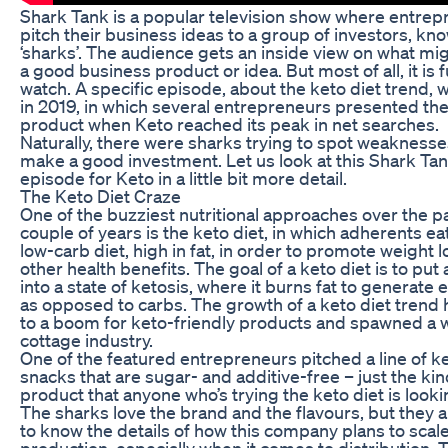
Shark Tank is a popular television show where entre
pitch their business ideas to a group of investors, kn
‘sharks’. The audience gets an inside view on what m
a good business product or idea. But most of all, it is f
watch. A specific episode, about the keto diet trend, 
in 2019, in which several entrepreneurs presented the
product when Keto reached its peak in net searches.
Naturally, there were sharks trying to spot weakness
make a good investment. Let us look at this Shark Ta
episode for Keto in a little bit more detail.
The Keto Diet Craze
One of the buzziest nutritional approaches over the p
couple of years is the keto diet, in which adherents ea
low-carb diet, high in fat, in order to promote weight 
other health benefits. The goal of a keto diet is to put
into a state of ketosis, where it burns fat to generate
as opposed to carbs. The growth of a keto diet trend 
to a boom for keto-friendly products and spawned a 
cottage industry.
One of the featured entrepreneurs pitched a line of k
snacks that are sugar- and additive-free – just the kin
product that anyone who’s trying the keto diet is looki
The sharks love the brand and the flavours, but they 
to know the details of how this company plans to scale
production, especially when it comes to distribution. 