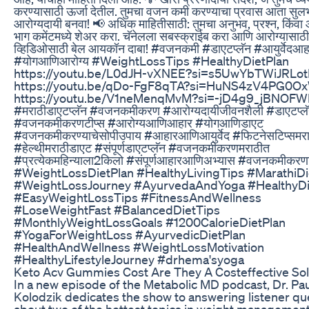
करण्यासाठी ऊर्जा देतील. तुमचा वजन कमी करण्याचा प्रवास आता सु
आरोग्यदायी बनवा! 📢 अधिक माहितीसाठी: तुमचा अनुभव, प्रश्न, किंव
भाग कमेंटमध्ये शेअर करा. चॅनेलला सबस्क्राईब करा आणि आरोग्यासाठ
व्हिडिओसाठी बेल आयकॉन दाबा! #वजनकमी #डाएटप्लॅन #आयुर्वेदआह
#योगआणिआरोग्य #WeightLossTips #HealthyDietPlan
https://youtu.be/L0dJH-vXNEE?si=s5UwYbTWiJRLo
https://youtu.be/qDo-FgF8qTA?si=HuNS4zV4PG0
https://youtu.be/V1neMenqMvM?si=-jD4g9_jBNOF
#मराठीडाएटप्लॅन #वजनकमीकरण #आरोग्यदायीजीवनशैली #डाएटप्ल
#वजनकमीकरणटीप्स #आरोग्यआणिआहार #योगआणिडाएट
#वजनकमीकरण्याचेसोपीउपाय #आहारआणिआयुर्वेद #फिटनेसटिप्समर
#हेल्थीमराठीडाएट #संपूर्णडाएटप्लॅन #वजनकमीकरणमराठीत
#प्रत्येकमहिन्याला2किलो #संपूर्णआहारआणिअभ्यास #वजनकमीकर
#WeightLossDietPlan #HealthyLivingTips #MarathiDi
#WeightLossJourney #AyurvedaAndYoga #HealthyDi
#EasyWeightLossTips #FitnessAndWellness
#LoseWeightFast #BalancedDietTips
#MonthlyWeightLossGoals #1200CalorieDietPlan
#YogaForWeightLoss #AyurvedicDietPlan
#HealthAndWellness #WeightLossMotivation
#HealthyLifestyleJourney #drhema'syoga
Keto Acv Gummies Cost Are They A Costeffective Sol
In a new episode of the Metabolic MD podcast, Dr. Pau
Kolodzik dedicates the show to answering listener qu
about two of the hottest topics in weight management