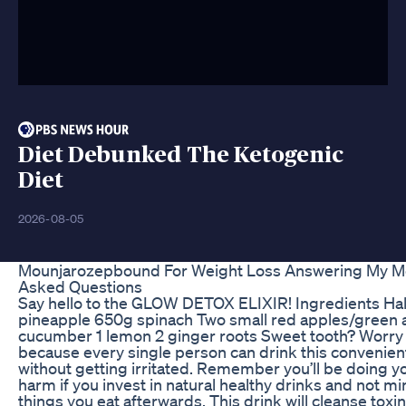
Diet Debunked The Ketogenic
Diet
2026-08-05
Mounjarozepbound For Weight Loss Answering My M
Asked Questions
Say hello to the GLOW DETOX ELIXIR! Ingredients Hal
pineapple 650g spinach Two small red apples/green 
cucumber 1 lemon 2 ginger roots Sweet tooth? Worry
because every single person can drink this convenien
without getting irritated. Remember you’ll be doing y
harm if you invest in natural healthy drinks and not mi
things you eat afterwards. This drink will cleanse toxi