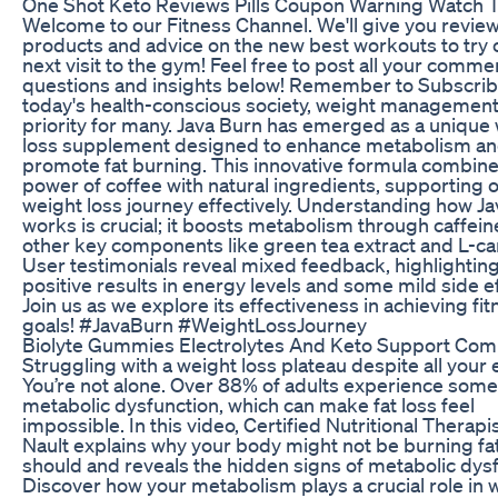
One Shot Keto Reviews Pills Coupon Warning Watch T
Welcome to our Fitness Channel. We'll give you review
products and advice on the new best workouts to try 
next visit to the gym! Feel free to post all your comme
questions and insights below! Remember to Subscribe
today's health-conscious society, weight management 
priority for many. Java Burn has emerged as a unique
loss supplement designed to enhance metabolism a
promote fat burning. This innovative formula combine
power of coffee with natural ingredients, supporting 
weight loss journey effectively. Understanding how J
works is crucial; it boosts metabolism through caffei
other key components like green tea extract and L-car
User testimonials reveal mixed feedback, highlightin
positive results in energy levels and some mild side e
Join us as we explore its effectiveness in achieving fi
goals! #JavaBurn #WeightLossJourney
Biolyte Gummies Electrolytes And Keto Support Co
Struggling with a weight loss plateau despite all your 
You’re not alone. Over 88% of adults experience some
metabolic dysfunction, which can make fat loss feel
impossible. In this video, Certified Nutritional Therapis
Nault explains why your body might not be burning fat 
should and reveals the hidden signs of metabolic dysf
Discover how your metabolism plays a crucial role in 