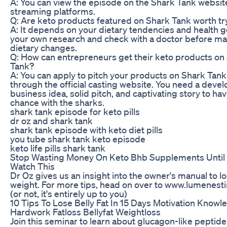
A: You can view the episode on the Shark Tank websit
streaming platforms.
Q: Are keto products featured on Shark Tank worth tr
A: It depends on your dietary tendencies and health g
your own research and check with a doctor before ma
dietary changes.
Q: How can entrepreneurs get their keto products on
Tank?
A: You can apply to pitch your products on Shark Tank
through the official casting website. You need a deve
business idea, solid pitch, and captivating story to hav
chance with the sharks.
shark tank episode for keto pills
dr oz and shark tank
shark tank episode with keto diet pills
you tube shark tank keto episode
keto life pills shark tank
Stop Wasting Money On Keto Bhb Supplements Until
Watch This
Dr Oz gives us an insight into the owner's manual to l
weight. For more tips, head on over to www.lumenest
(or not, it's entirely up to you)
10 Tips To Lose Belly Fat In 15 Days Motivation Knowl
Hardwork Fatloss Bellyfat Weightloss
Join this seminar to learn about glucagon-like peptide