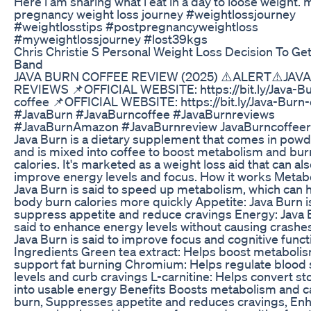
Here i am sharing what i eat in a day to loose weight. 
pregnancy weight loss journey #weightlossjourney
#weightlosstips #postpregnancyweightloss
#myweightlossjourney #lost39kgs
Chris Christie S Personal Weight Loss Decision To Ge
Band
JAVA BURN COFFEE REVIEW (2025) ⚠️ALERT⚠️JAV
REVIEWS 📌OFFICIAL WEBSITE: https://bit.ly/Java-B
coffee 📌OFFICIAL WEBSITE: https://bit.ly/Java-Burn-
#JavaBurn #JavaBurncoffee #JavaBurnreviews
#JavaBurnAmazon #JavaBurnreview JavaBurncoffee
Java Burn is a dietary supplement that comes in pow
and is mixed into coffee to boost metabolism and bur
calories. It's marketed as a weight loss aid that can al
improve energy levels and focus. How it works Metab
Java Burn is said to speed up metabolism, which can 
body burn calories more quickly Appetite: Java Burn is
suppress appetite and reduce cravings Energy: Java 
said to enhance energy levels without causing crashe
Java Burn is said to improve focus and cognitive funct
Ingredients Green tea extract: Helps boost metaboli
support fat burning Chromium: Helps regulate blood
levels and curb cravings L-carnitine: Helps convert st
into usable energy Benefits Boosts metabolism and ca
burn, Suppresses appetite and reduces cravings, En