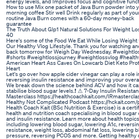
energy levels, and Improves focus and cognitive funct
How to use Mix one packet of Java Burn powder into 
morning coffee Stir well Drink regularly as part of your
routine Java Burn comes with a 60-day money-back
guarantee
The Truth About Glp1 Natural Solutions For Weight Lo
40
Here's some of the Food We Eat While Losing Weight 
Our Healthy Vlog Lifestyle. Thank you for watching a
back tomorrow for Weigh Day Wednesday. #weightlo
#shorts #weightlossjourney #weightlossvlog #health
American Heart Ass Caves On Lowcarb Diet Keto Pro
Heart
Let's go over how apple cider vinegar can play a role i
reversing insulin resistance and improving your overal
We break down the science behind ACV and how it ca
stabilise blood sugar levels.❗ ⚠️ 7-Day Insulin Resista
Masterclass https://healthcoachkait.com/IRmastercla
Healthy Not Complicated Podcast https://hckait.com
Health Coach Kait (BSc Nutrition & Exercise) is a certi
health and nutrition coach specialising in blood sugar 
and insulin resistance. Learn more about health topic
including lowering blood sugar, lowering A1c, reversin
resistance, weight loss, abdominal fat loss, lowering 
pressure, reversing PCOS and more. Getting healthy 