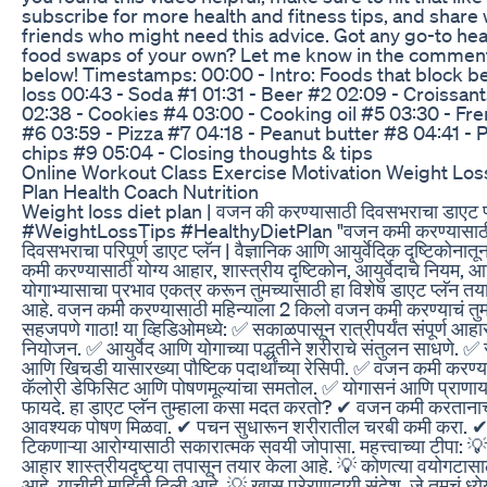
subscribe for more health and fitness tips, and share 
friends who might need this advice. Got any go-to hea
food swaps of your own? Let me know in the commen
below! Timestamps: 00:00 - Intro: Foods that block bel
loss 00:43 - Soda #1 01:31 - Beer #2 02:09 - Croissan
02:38 - Cookies #4 03:00 - Cooking oil #5 03:30 - Fre
#6 03:59 - Pizza #7 04:18 - Peanut butter #8 04:41 - 
chips #9 05:04 - Closing thoughts & tips
Online Workout Class Exercise Motivation Weight Los
Plan Health Coach Nutrition
Weight loss diet plan | वजन की करण्यासाठी दिवसभराचा डाएट प
#WeightLossTips #HealthyDietPlan "वजन कमी करण्यासाठ
दिवसभराचा परिपूर्ण डाएट प्लॅन | वैज्ञानिक आणि आयुर्वेदिक दृष्टिकोनात
कमी करण्यासाठी योग्य आहार, शास्त्रीय दृष्टिकोन, आयुर्वेदाचे नियम, 
योगाभ्यासाचा प्रभाव एकत्र करून तुमच्यासाठी हा विशेष डाएट प्लॅन तय
आहे. वजन कमी करण्यासाठी महिन्याला 2 किलो वजन कमी करण्याचं तुमच
सहजपणे गाठा! या व्हिडिओमध्ये: ✅ सकाळपासून रात्रीपर्यंत संपूर्ण आहार
नियोजन. ✅ आयुर्वेद आणि योगाच्या पद्धतीने शरीराचे संतुलन साधणे. ✅ 
आणि खिचडी यासारख्या पौष्टिक पदार्थांच्या रेसिपी. ✅ वजन कमी करण्
कॅलोरी डेफिसिट आणि पोषणमूल्यांचा समतोल. ✅ योगासनं आणि प्राणाय
फायदे. हा डाएट प्लॅन तुम्हाला कसा मदत करतो? ✔ वजन कमी करताना
आवश्यक पोषण मिळवा. ✔ पचन सुधारून शरीरातील चरबी कमी करा. ✔ 
टिकणाऱ्या आरोग्यासाठी सकारात्मक सवयी जोपासा. महत्त्वाच्या टीपा: 💡 
आहार शास्त्रीयदृष्ट्या तपासून तयार केला आहे. 💡 कोणत्या वयोगटासाठ
आहे, याचीही माहिती दिली आहे. 💡 खास प्रेरणादायी संदेश, जे तुमचं ध्ये