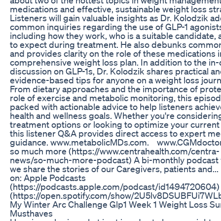
medications and effective, sustainable weight loss str
Listeners will gain valuable insights as Dr. Kolodzik 
common inquiries regarding the use of GLP-1 agonist
including how they work, who is a suitable candidate,
to expect during treatment. He also debunks commo
and provides clarity on the role of these medications i
comprehensive weight loss plan. In addition to the in
discussion on GLP-1s, Dr. Kolodzik shares practical a
evidence-based tips for anyone on a weight loss journ
From dietary approaches and the importance of protei
role of exercise and metabolic monitoring, this episod
packed with actionable advice to help listeners achiev
health and wellness goals. Whether you're consideri
treatment options or looking to optimize your current 
this listener Q&A provides direct access to expert me
guidance. www.metabolicMDs.com. www.CGMdocto
so much more (https://www.centrahealth.com/centra-
news/so-much-more-podcast) A bi-monthly podcast
we share the stories of our Caregivers, patients and...
on: Apple Podcasts
(https://podcasts.apple.com/podcast/id1494720604)
(https://open.spotify.com/show/2U5lv8DSUBFUi7W
My Winter Arc Challenge Glp1 Week 1 Weight Loss Sur
Musthaves