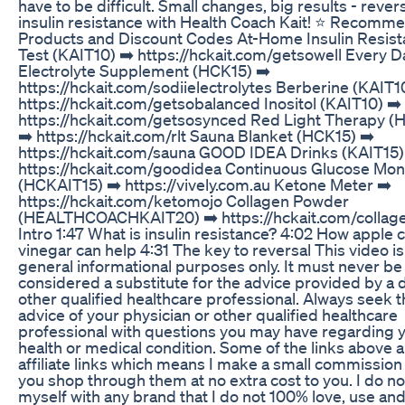
have to be difficult. Small changes, big results - rever
insulin resistance with Health Coach Kait! ⭐ Recom
Products and Discount Codes At-Home Insulin Resis
Test (KAIT10) ➡️ https://hckait.com/getsowell Every D
Electrolyte Supplement (HCK15) ➡️
https://hckait.com/sodiielectrolytes Berberine (KAIT1
https://hckait.com/getsobalanced Inositol (KAIT10) ➡️
https://hckait.com/getsosynced Red Light Therapy (
➡️ https://hckait.com/rlt Sauna Blanket (HCK15) ➡️
https://hckait.com/sauna GOOD IDEA Drinks (KAIT15)
https://hckait.com/goodidea Continuous Glucose Mon
(HCKAIT15) ➡️ https://vively.com.au Ketone Meter ➡️
https://hckait.com/ketomojo Collagen Powder
(HEALTHCOACHKAIT20) ➡️ https://hckait.com/collag
Intro 1:47 What is insulin resistance? 4:02 How apple 
vinegar can help 4:31 The key to reversal This video is
general informational purposes only. It must never be
considered a substitute for the advice provided by a 
other qualified healthcare professional. Always seek 
advice of your physician or other qualified healthcare
professional with questions you may have regarding 
health or medical condition. Some of the links above 
affiliate links which means I make a small commissio
you shop through them at no extra cost to you. I do no
myself with any brand that I do not 100% love, use and