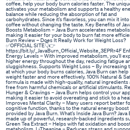
coffee, help your body burn calories faster. The uniq
activates your metabolism and supports a healthy en
balance while reducing the absorption of fat and
carbohydrates. Since it’s flavorless, you can mix it into
coffee without changing the taste. Key Benefits of Ja
Boosts Metabolism – Java Burn accelerates metaboli
making it easier for your body to burn fat more efficien
Burn Review – Does It Really Work for Weight Loss?
✅OFFICIAL SITE👇👉
https://bit.ly/_JavaBurn_Official_Website_3EPRr4F E
Energy Levels – With improved metabolism, you’ll ex
higher energy throughout the day, reducing fatigue a
sluggishness. Supports Weight Loss – By increasing t
at which your body burns calories, Java Burn can help
weight faster and more effectively. 100% Natural & Sa
formula is made with high-quality, natural ingredients 
free from harmful chemicals or artificial stimulants. 
Hunger & Cravings – Java Burn helps control your app
making it easier to avoid overeating and stick to a heal
Improves Mental Clarity – Many users report better f
cognitive function, thanks to the natural energy boost
provided by Java Burn. What’s Inside Java Burn? Java 
made up of powerful, research-backed ingredients su
Green Tea Extract – Helps with fat oxidation and boos
metabolism. L-Theanine – Reduces stress and suppor